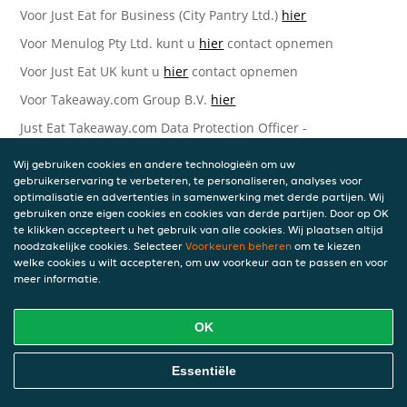
Voor Just Eat for Business (City Pantry Ltd.)
hier
Voor Menulog Pty Ltd. kunt u
hier
contact opnemen
Voor Just Eat UK kunt u
hier
contact opnemen
Voor Takeaway.com Group B.V.
hier
Just Eat Takeaway.com Data Protection Officer -
Takeaway.com Group B.V.
Wij gebruiken cookies en andere technologieën om uw
Piet Heinkade 61
gebruikerservaring te verbeteren, te personaliseren, analyses voor
1019 GM Amsterdam
optimalisatie en advertenties in samenwerking met derde partijen. Wij
Nederland
gebruiken onze eigen cookies en cookies van derde partijen. Door op OK
te klikken accepteert u het gebruik van alle cookies. Wij plaatsen altijd
Bijgewerkte versies van deze
noodzakelijke cookies. Selecteer
Voorkeuren beheren
om te kiezen
welke cookies u wilt accepteren, om uw voorkeur aan te passen en voor
Privacyverklaring
meer informatie.
Wij kunnen deze Verklaring van tijd tot tijd bijwerken als
OK
reactie op veranderende juridische, technische of zakelijke
ontwikkelingen. Wanneer wij onze Privacyverklaring
bijwerken, zullen wij passende maatregelen nemen om u
Essentiële
op de hoogte te brengen, in overeenstemming met het
belang van de wijzigingen die wij aanbrengen. Wanneer de